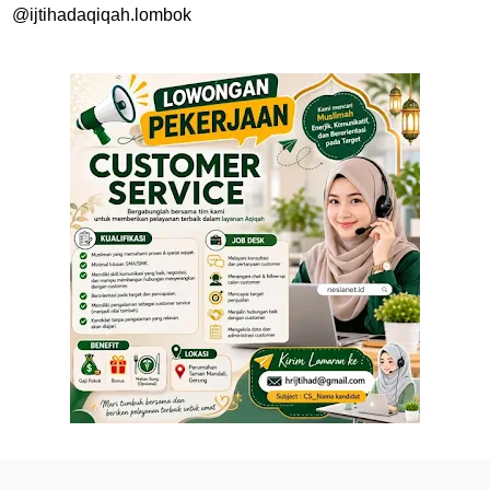
@ijtihadaqiqah.lombok