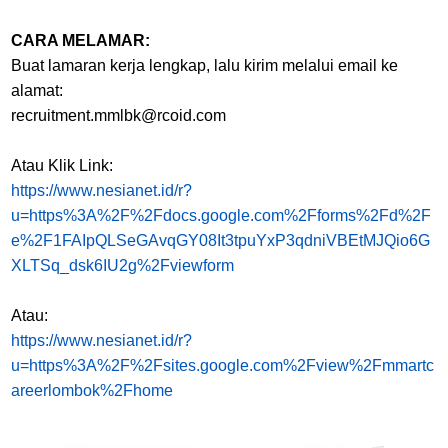
CARA MELAMAR:
Buat lamaran kerja lengkap, lalu kirim melalui email ke
alamat:
recruitment.mmlbk@rcoid.com
Atau Klik Link:
https://www.nesianet.id/r?
u=https%3A%2F%2Fdocs.google.com%2Fforms%2Fd%2F
e%2F1FAIpQLSeGAvqGY08It3tpuYxP3qdniVBEtMJQio6G
XLTSq_dsk6IU2g%2Fviewform
Atau:
https://www.nesianet.id/r?
u=https%3A%2F%2Fsites.google.com%2Fview%2Fmmartc
areerlombok%2Fhome