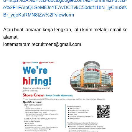
u=https%3A%2F%2Fdocs.google.com%2Fforms%2Fd%2F
e%2F1FAIpQLSeM8JeYEAvDCTvkC50ddf11bN_jyCnuSfs
Br_ygoKuRMN8tZw%2Fviewform
Atau buat lamaran kerja lengkap, lalu kirim melalui email ke
alamat:
lottemataram.recruitment@gmail.com