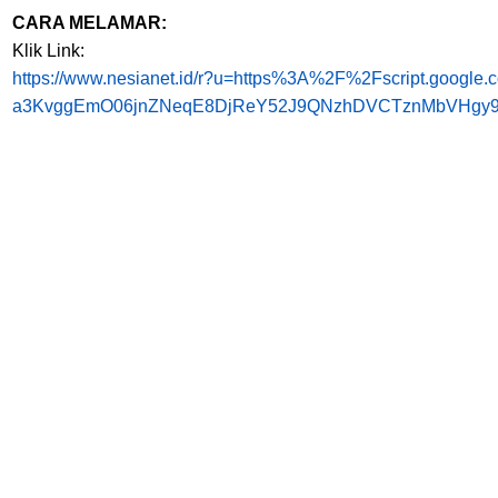
CARA MELAMAR:
Klik Link:
https://www.nesianet.id/r?u=https%3A%2F%2Fscript.goo
a3KvggEmO06jnZNeqE8DjReY52J9QNzhDVCTznMbVHgy