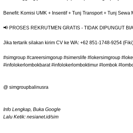
Benefit: Komisi UMK + Insentif + Tunj Transport + Tunj Sew
📢 PROSES REKRUTMEN GRATIS - TIDAK DIPUNGUT BI
Jika tertarik silakan kirim CV ke WA: +62 851-1748-9254 (Fiki
#simgroup #careersimgorup #simerslife #lokersimgroup #loke
#infolokerlombokbarat #infolokerlomboktimur #lombok #lomb
@ simgroupbalinusra
Info Lengkap, Buka Google
Lalu Ketik: nesianet.id/sim