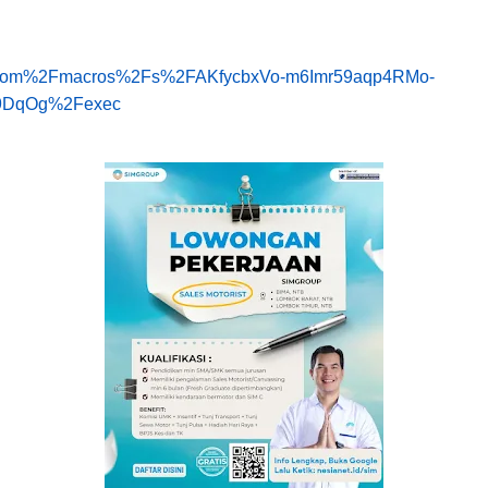
gle.com%2Fmacros%2Fs%2FAKfycbxVo-m6Imr59aqp4RMo-
9DqOg%2Fexec