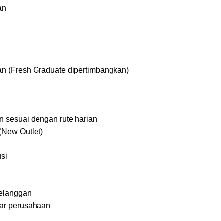
an
an (Fresh Graduate dipertimbangkan)
n sesuai dengan rute harian
New Outlet)
usi
pelanggan
dar perusahaan