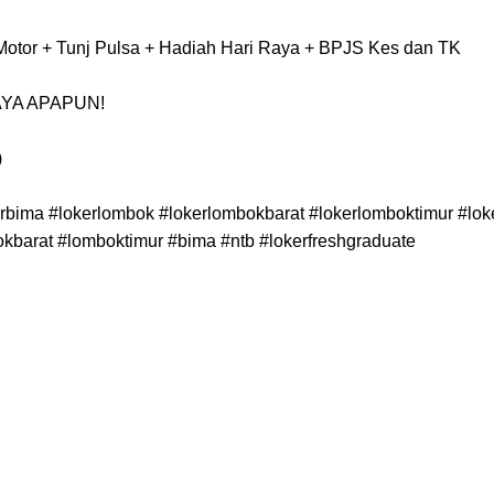
a Motor + Tunj Pulsa + Hadiah Hari Raya + BPJS Kes dan TK
AYA APAPUN!
)
rbima #lokerlombok #lokerlombokbarat #lokerlomboktimur #loker
okbarat #lomboktimur #bima #ntb #lokerfreshgraduate