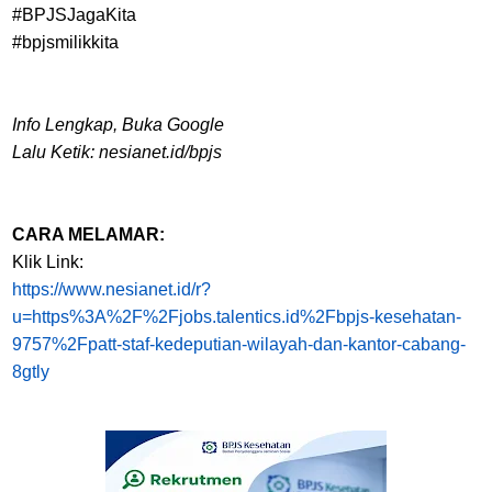
#BPJSJagaKita
#bpjsmilikkita
Info Lengkap, Buka Google
Lalu Ketik: nesianet.id/bpjs
CARA MELAMAR:
Klik Link:
https://www.nesianet.id/r?
u=https%3A%2F%2Fjobs.talentics.id%2Fbpjs-kesehatan-
9757%2Fpatt-staf-kedeputian-wilayah-dan-kantor-cabang-
8gtly