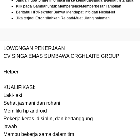
Jangan lupa Share informasi ini ke keluarga/saudara/teman/tetangga
Klik pada Gambar untuk Memperjelas/Memperbesar Tampilan
Beritahu HR/Rekruter Bahwa Mendapat Info dari NesiaNet
Jika terjadi Error, silahkan Reload/Muat Ulang halaman.
LOWONGAN PEKERJAAN
CV SINGA EMAS SUMBAWA ORGHLAITE GROUP
Helper
KUALIFIKASI:
Laki-laki
Sehat jasmani dan rohani
Memiliki hp android
Pekerja keras, disiplin, dan bertanggung
jawab
Mampu bekerja sama dalam tim