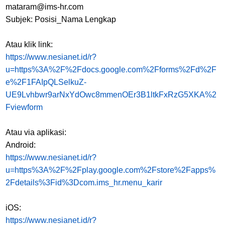
mataram@ims-hr.com
Subjek: Posisi_Nama Lengkap
Atau klik link:
https://www.nesianet.id/r?
u=https%3A%2F%2Fdocs.google.com%2Fforms%2Fd%2F
e%2F1FAIpQLSelkuZ-
UE9Lvhbwr9arNxYdOwc8mmenOEr3B1ltkFxRzG5XKA%2
Fviewform
Atau via aplikasi:
Android:
https://www.nesianet.id/r?
u=https%3A%2F%2Fplay.google.com%2Fstore%2Fapps%
2Fdetails%3Fid%3Dcom.ims_hr.menu_karir
iOS:
https://www.nesianet.id/r?