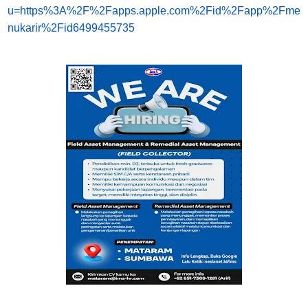
u=https%3A%2F%2Fapps.apple.com%2Fid%2Fapp%2Fme
nukarir%2Fid6499455735