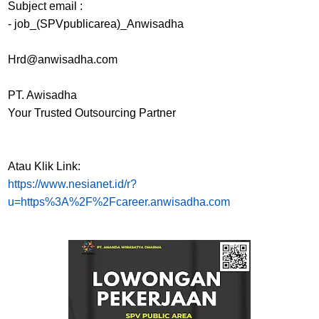
Subject email :
- job_(SPVpublicarea)_Anwisadha
Hrd@anwisadha.com
PT. Awisadha
Your Trusted Outsourcing Partner
Atau Klik Link:
https://www.nesianet.id/r?
u=https%3A%2F%2Fcareer.anwisadha.com