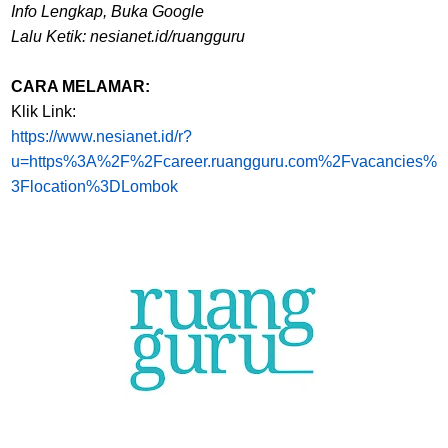
Info Lengkap, Buka Google
Lalu Ketik: nesianet.id/ruangguru
CARA MELAMAR:
Klik Link:
https://www.nesianet.id/r?
u=https%3A%2F%2Fcareer.ruangguru.com%2Fvacancies%
3Flocation%3DLombok