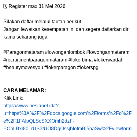
🗓 Register max 31 Mei 2026
Silakan daftar melalui tautan berikut
Jangan lewatkan kesempatan ini dan segera daftarkan diri
kamu sekarang juga!
#Paragonmataram #lowonganlombok #lowonganmataram
#recruitmentparagonmataram #lokerbima #lokerwardah
#beautymovesyou #lokerparagon #lokerspg
CARA MELAMAR:
Klik Link:
https://www.nesianet.id/r?
u=https%3A%2F%2Fdocs.google.com%2Fforms%2Fd%2F
e%2F1FAIpQLScSXXOmh2dzF-
EOnLBxi801rUS3tUO8DqOssjbIofmBj5paSw%2Fviewform