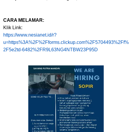
CARA MELAMAR:
Klik Link:
https://www.nesianet.id/r?
u=https%3A%2F%2Fforms.clickup.com%2F5704493%2Ff%
2F5e2td-6482%2FR9L63NG4NTBW23P95D