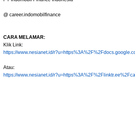
@ career.indomobilfinance
CARA MELAMAR:
Klik Link:
https://www.nesianet.id/r?u=https%3A%2F%2Fdocs.go
Atau:
https://www.nesianet.id/r?u=https%3A%2F%2Flinktr.ee%2Fca