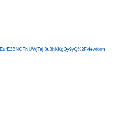
79oEurE3BNCFNUWjTaji8u3hKKgQy9yQ%2Fviewform