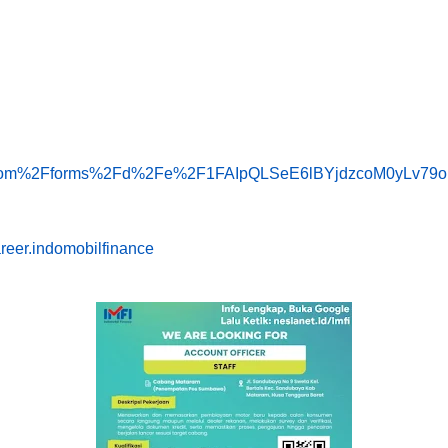
ogle.com%2Fforms%2Fd%2Fe%2F1FAIpQLSeE6lBYjdzcoM0yLv
reer.indomobilfinance