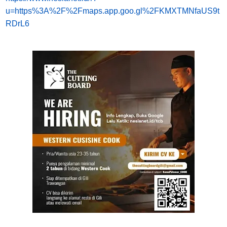
u=https%3A%2F%2Fmaps.app.goo.gl%2FKMXTMNfaUS9t
RDrL6