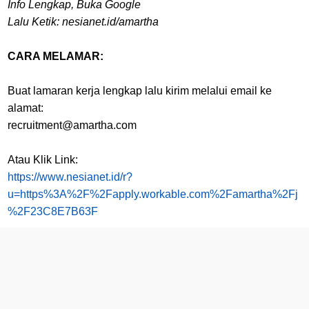
Info Lengkap, Buka Google
Lalu Ketik: nesianet.id/amartha
CARA MELAMAR:
Buat lamaran kerja lengkap lalu kirim melalui email ke
alamat:
recruitment@amartha.com
Atau Klik Link:
https://www.nesianet.id/r?
u=https%3A%2F%2Fapply.workable.com%2Famartha%2Fj
%2F23C8E7B63F