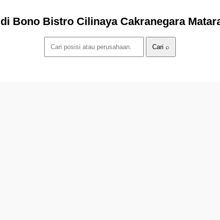
s di Bono Bistro Cilinaya Cakranegara Mat
Cari ⌕