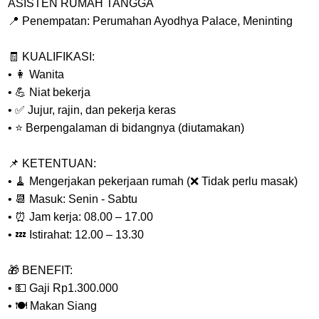
ASISTEN RUMAH TANGGA
📍 Penempatan: Perumahan Ayodhya Palace, Meninting
🧾 KUALIFIKASI:
• 👩 Wanita
• 💪 Niat bekerja
• ✅ Jujur, rajin, dan pekerja keras
• ⭐ Berpengalaman di bidangnya (diutamakan)
📌 KETENTUAN:
• 🧹 Mengerjakan pekerjaan rumah (❌ Tidak perlu masak)
• 📆 Masuk: Senin - Sabtu
• ⏰ Jam kerja: 08.00 – 17.00
• 💤 Istirahat: 12.00 – 13.30
🎁 BENEFIT:
• 💵 Gaji Rp1.300.000
• 🍽️ Makan Siang